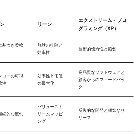
エクストリーム・プロ
ン
リーン
グラミング（XP）
に基づき柔軟
無駄の排除と
技術的優秀性と協働
効率性
高品質なソフトウェアと
フローの可視
効率性と価値
顧客からのフィードバッ
軟性
の最大化
ク
バリュースト
反復的な開発と頻繁なリ
継続的な流れ
リームマッピ
リース
ング