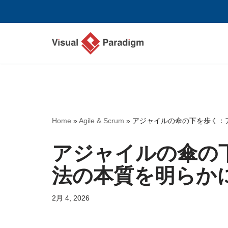
コ
ン
テ
ン
ツ
へ
ス
Home
»
Agile & Scrum
»
アジャイルの傘の下を歩く：
キ
ッ
アジャイルの傘の
プ
法の本質を明らか
2月 4, 2026