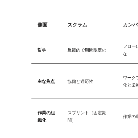
側面
スクラム
カンバ
フロー
哲学
反復的で期間限定の
な
ワーク
主な焦点
協働と適応性
化と柔
作業の組
スプリント（固定期
作業の
織化
間）