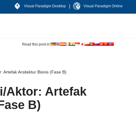
|
Visual Paradigm Desktop
Visual Paradigm Online
Read this post in:
: Artefak Arsitektur Bisnis (Fase B)
/Aktor: Artefak
(Fase B)