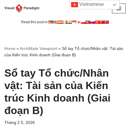
Vietnamese
Chuyển
tới
Read this post in:
nội
dung
Home
»
ArchiMate Viewpoint
»
Sổ tay Tổ chức/Nhân vật: Tài sản
của Kiến trúc Kinh doanh (Giai đoạn B)
Sổ tay Tổ chức/Nhân
vật: Tài sản của Kiến
trúc Kinh doanh (Giai
đoạn B)
Tháng 2 5, 2026