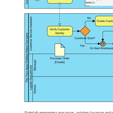
Setelah menerima pesanan, asisten layanan pel