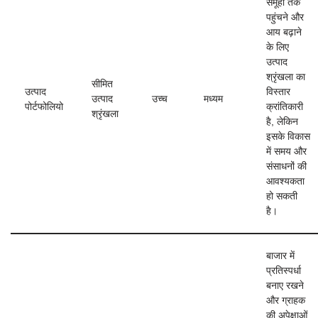
समूहों तक
पहुंचने और
आय बढ़ाने
के लिए
उत्पाद
श्रृंखला का
सीमित
उत्पाद
विस्तार
उत्पाद
उच्च
मध्यम
पोर्टफोलियो
क्रांतिकारी
श्रृंखला
है, लेकिन
इसके विकास
में समय और
संसाधनों की
आवश्यकता
हो सकती
है।
बाजार में
प्रतिस्पर्धा
बनाए रखने
और ग्राहक
की अपेक्षाओं