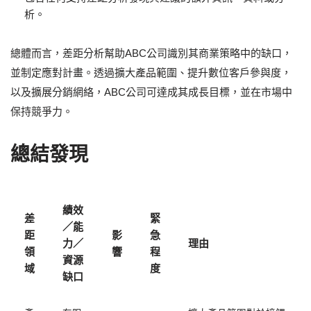
析。
總體而言，差距分析幫助ABC公司識別其商業策略中的缺口，
並制定應對計畫。透過擴大產品範圍、提升數位客戶參與度，
以及擴展分銷網絡，ABC公司可達成其成長目標，並在市場中
保持競爭力。
總結發現
績效
差
緊
／能
距
影
急
力／
理由
領
響
程
資源
域
度
缺口