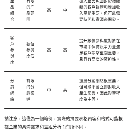
產
有限
擴大產品範圍對於接觸
品
的产
新的客戶群體和增加收
高
中
組
品范
入至關重要，但可能需
合
围
要時間和資源來開發。
客
提升數位參與度對於在
戶
數位
市場中保持競爭力並滿
參
參與
高
高
足客戶期望至關重要，
與
度低
且具有高度的緊迫性。
度
分
有限
擴展分銷網絡很重要，
銷
的分
但可能不會立即對收入
中
高
網
銷渠
產生影響，因此影響程
絡
道
度為中等。
請注意，這僅為一個範例，實際的摘要表格內容和格式可能根
據企業的具體需求和差距分析而有所不同。