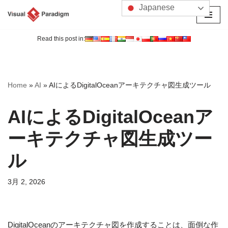
Japanese
コ
ン
Read this post in:
テ
ン
ツ
Home
»
AI
»
AIによるDigitalOceanアーキテクチャ図生成ツール
へ
ス
AIによるDigitalOceanア
キ
ッ
ーキテクチャ図生成ツー
プ
ル
3月 2, 2026
DigitalOceanのアーキテクチャ図を作成することは、面倒な作