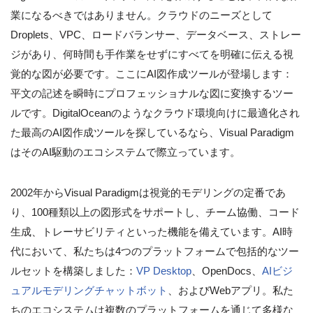
業になるべきではありません。クラウドのニーズとして
Droplets、VPC、ロードバランサー、データベース、ストレー
ジがあり、何時間も手作業をせずにすべてを明確に伝える視
覚的な図が必要です。ここにAI図作成ツールが登場します：
平文の記述を瞬時にプロフェッショナルな図に変換するツー
ルです。DigitalOceanのようなクラウド環境向けに最適化され
た最高のAI図作成ツールを探しているなら、Visual Paradigm
はそのAI駆動のエコシステムで際立っています。
2002年からVisual Paradigmは視覚的モデリングの定番であ
り、100種類以上の図形式をサポートし、チーム協働、コード
生成、トレーサビリティといった機能を備えています。AI時
代において、私たちは4つのプラットフォームで包括的なツー
ルセットを構築しました：
VP Desktop
、OpenDocs、
AIビジ
ュアルモデリングチャットボット
、およびWebアプリ。私た
ちのエコシステムは複数のプラットフォームを通じて多様な