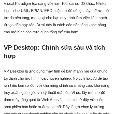
Visual Paradigm tỏa sáng với hơn 100 loại sơ đồ khác. Nhiều
loại—như UML, BPMN, ERD hoặc sơ đồ dòng chảy—được hỗ
trợ đa nền tảng, mang lại cho bạn quy trình làm việc liền mạch
từ tạo đến hợp tác. Dưới đây là cách các nền tảng khác nâng
cao mô hình hóa trực quan tổng thể của bạn:
VP Desktop: Chỉnh sửa sâu và tích
hợp
VP Desktop là ứng dụng máy tính để bàn mạnh mẽ của chúng
tôi dành cho mô hình hóa chuyên nghiệp. Nó tích hợp AI để tạo
ra nhiều loại sơ đồ, với khả năng chỉnh sửa nâng cao, khả năng
truy xuất nguồn gốc và kỹ thuật mã hóa. Ví dụ, lấy một sơ đồ
đám mây tổng quát từ Web App và tinh chỉnh ở đây với kiểm
soát phiên bản hoặc xuất sang mã. Đây là lựa chọn lý tưởng
cho các dự án doanh nghiệp cần độ chính xác cao, mặc dù các