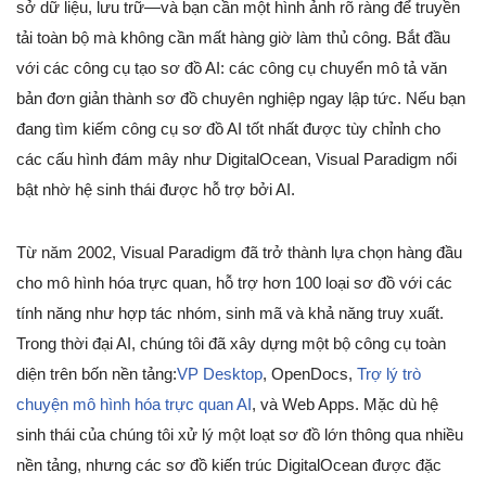
sở dữ liệu, lưu trữ—và bạn cần một hình ảnh rõ ràng để truyền
tải toàn bộ mà không cần mất hàng giờ làm thủ công. Bắt đầu
với các công cụ tạo sơ đồ AI: các công cụ chuyển mô tả văn
bản đơn giản thành sơ đồ chuyên nghiệp ngay lập tức. Nếu bạn
đang tìm kiếm công cụ sơ đồ AI tốt nhất được tùy chỉnh cho
các cấu hình đám mây như DigitalOcean, Visual Paradigm nổi
bật nhờ hệ sinh thái được hỗ trợ bởi AI.
Từ năm 2002, Visual Paradigm đã trở thành lựa chọn hàng đầu
cho mô hình hóa trực quan, hỗ trợ hơn 100 loại sơ đồ với các
tính năng như hợp tác nhóm, sinh mã và khả năng truy xuất.
Trong thời đại AI, chúng tôi đã xây dựng một bộ công cụ toàn
diện trên bốn nền tảng:
VP Desktop
, OpenDocs,
Trợ lý trò
chuyện mô hình hóa trực quan AI
, và Web Apps. Mặc dù hệ
sinh thái của chúng tôi xử lý một loạt sơ đồ lớn thông qua nhiều
nền tảng, nhưng các sơ đồ kiến trúc DigitalOcean được đặc