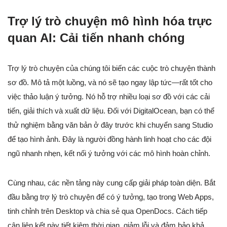
Trợ lý trò chuyện mô hình hóa trực
quan AI: Cải tiến nhanh chóng
Trợ lý trò chuyện của chúng tôi biến các cuộc trò chuyện thành
sơ đồ. Mô tả một luồng, và nó sẽ tạo ngay lập tức—rất tốt cho
việc thảo luận ý tưởng. Nó hỗ trợ nhiều loại sơ đồ với các cải
tiến, giải thích và xuất dữ liệu. Đối với DigitalOcean, bạn có thể
thử nghiệm bằng văn bản ở đây trước khi chuyển sang Studio
để tạo hình ảnh. Đây là người đồng hành linh hoạt cho các đội
ngũ nhanh nhẹn, kết nối ý tưởng với các mô hình hoàn chỉnh.
Cùng nhau, các nền tảng này cung cấp giải pháp toàn diện. Bắt
đầu bằng trợ lý trò chuyện để có ý tưởng, tạo trong Web Apps,
tinh chỉnh trên Desktop và chia sẻ qua OpenDocs. Cách tiếp
cận liên kết này tiết kiệm thời gian, giảm lỗi và đảm bảo khả