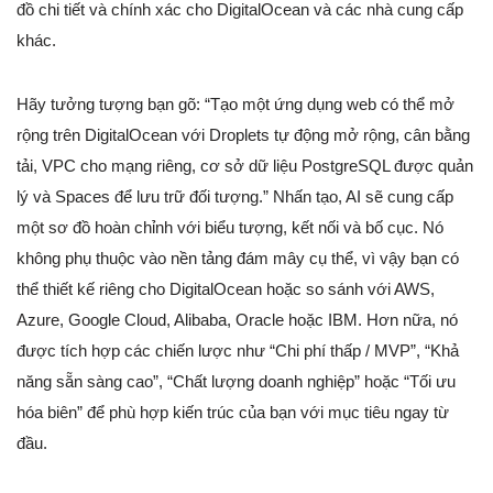
đồ chi tiết và chính xác cho DigitalOcean và các nhà cung cấp
khác.
Hãy tưởng tượng bạn gõ: “Tạo một ứng dụng web có thể mở
rộng trên DigitalOcean với Droplets tự động mở rộng, cân bằng
tải, VPC cho mạng riêng, cơ sở dữ liệu PostgreSQL được quản
lý và Spaces để lưu trữ đối tượng.” Nhấn tạo, AI sẽ cung cấp
một sơ đồ hoàn chỉnh với biểu tượng, kết nối và bố cục. Nó
không phụ thuộc vào nền tảng đám mây cụ thể, vì vậy bạn có
thể thiết kế riêng cho DigitalOcean hoặc so sánh với AWS,
Azure, Google Cloud, Alibaba, Oracle hoặc IBM. Hơn nữa, nó
được tích hợp các chiến lược như “Chi phí thấp / MVP”, “Khả
năng sẵn sàng cao”, “Chất lượng doanh nghiệp” hoặc “Tối ưu
hóa biên” để phù hợp kiến trúc của bạn với mục tiêu ngay từ
đầu.