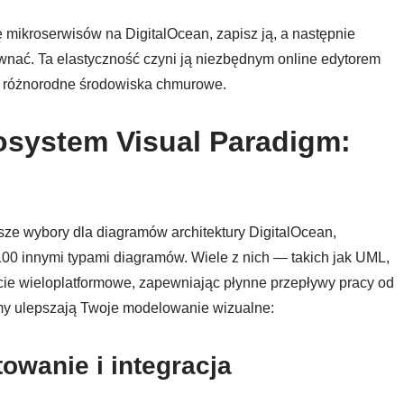
ę mikroserwisów na DigitalOcean, zapisz ją, a następnie
nać. Ta elastyczność czyni ją niezbędnym online edytorem
h różnorodne środowiska chmurowe.
osystem Visual Paradigm:
wsze wybory dla diagramów architektury DigitalOcean,
00 innymi typami diagramów. Wiele z nich — takich jak UML,
 wieloplatformowe, zapewniając płynne przepływy pracy od
rmy ulepszają Twoje modelowanie wizualne:
owanie i integracja