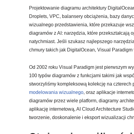
Projektowanie diagramu architektury DigitalOce
Droplets, VPC, balansery obciążenia, bazy dany
wizualnego przedstawienia, które przekazuje wsz
diagramów z AI: narzędzia, które przekształcają 
natychmiast. Jeśli szukasz najlepszego narzędzi
chmury takich jak DigitalOcean, Visual Paradig
Od 2002 roku Visual Paradigm jest pierwszym w
100 typów diagramów z funkcjami takimi jak wspó
stworzyliśmy kompleksową kolekcję na czterech 
modelowania wizualnego
, oraz aplikacje inter
diagramów przez wiele platform, diagramy archit
aplikację internetową, AI Cloud Architecture Stud
tworzenie, doskonalenie i eksport wizualizacji ch