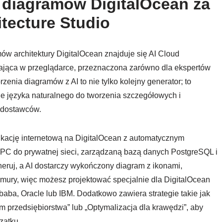
 diagramów DigitalOcean za
tecture Studio
w architektury DigitalOcean znajduje się AI Cloud
ałająca w przeglądarce, przeznaczona zarówno dla ekspertów
zenia diagramów z AI to nie tylko kolejny generator; to
e języka naturalnego do tworzenia szczegółowych i
 dostawców.
ikację internetową na DigitalOcean z automatycznym
PC do prywatnej sieci, zarządzaną bazą danych PostgreSQL i
eruj, a AI dostarczy wykończony diagram z ikonami,
hmury, więc możesz projektować specjalnie dla DigitalOcean
aba, Oracle lub IBM. Dodatkowo zawiera strategie takie jak
m przedsiębiorstwa” lub „Optymalizacja dla krawędzi”, aby
zątku.