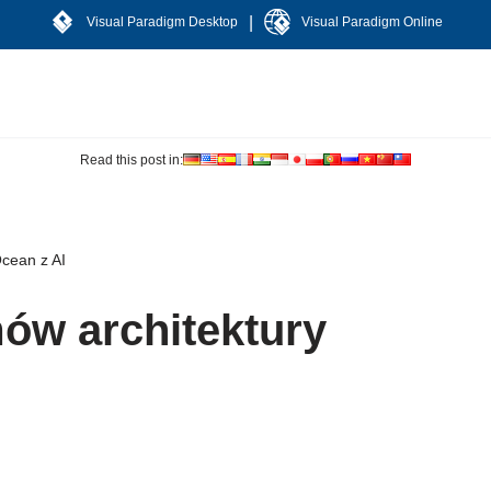
|
Visual Paradigm Desktop
Visual Paradigm Online
Read this post in:
Ocean z AI
ów architektury