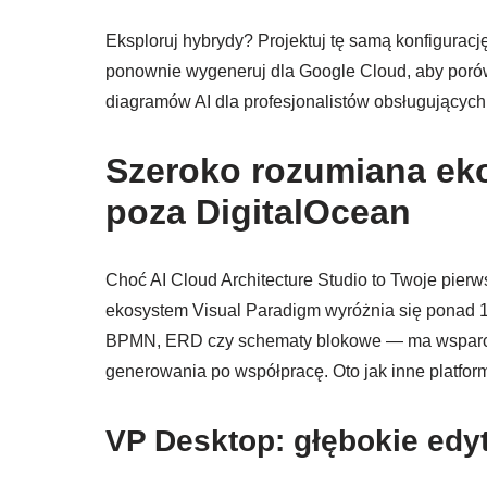
Eksploruj hybrydy? Projektuj tę samą konfiguracj
ponownie wygeneruj dla Google Cloud, aby porów
diagramów AI dla profesjonalistów obsługującyc
Szeroko rozumiana ek
poza DigitalOcean
Choć AI Cloud Architecture Studio to Twoje pier
ekosystem Visual Paradigm wyróżnia się ponad 1
BPMN, ERD czy schematy blokowe — ma wsparcie
generowania po współpracę. Oto jak inne platfo
VP Desktop: głębokie edyt