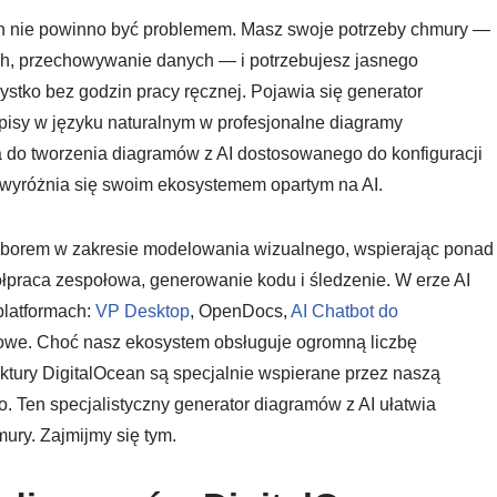
an nie powinno być problemem. Masz swoje potrzeby chmury —
ch, przechowywanie danych — i potrzebujesz jasnego
ystko bez godzin pracy ręcznej. Pojawia się generator
opisy w języku naturalnym w profesjonalne diagramy
a do tworzenia diagramów z AI dostosowanego do konfiguracji
m wyróżnia się swoim ekosystemem opartym na AI.
yborem w zakresie modelowania wizualnego, wspierając ponad
łpraca zespołowa, generowanie kodu i śledzenie. W erze AI
platformach:
VP Desktop
, OpenDocs,
AI Chatbot do
netowe. Choć nasz ekosystem obsługuje ogromną liczbę
ektury DigitalOcean są specjalnie wspierane przez naszą
io. Ten specjalistyczny generator diagramów z AI ułatwia
mury. Zajmijmy się tym.