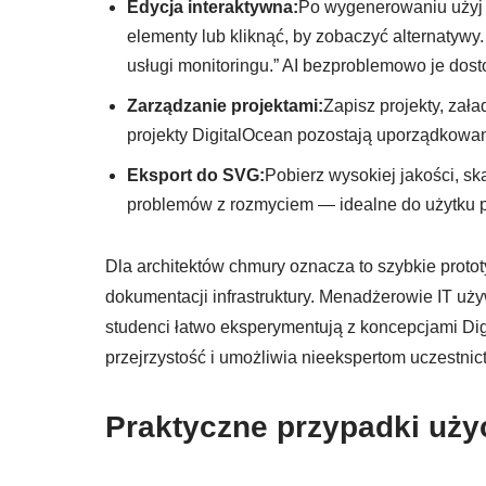
Edycja interaktywna:
Po wygenerowaniu użyj 
elementy lub kliknąć, by zobaczyć alternatyw
usługi monitoringu.” AI bezproblemowo je dost
Zarządzanie projektami:
Zapisz projekty, zał
projekty DigitalOcean pozostają uporządkowan
Eksport do SVG:
Pobierz wysokiej jakości, sk
problemów z rozmyciem — idealne do użytku p
Dla architektów chmury oznacza to szybkie proto
dokumentacji infrastruktury. Menadżerowie IT używ
studenci łatwo eksperymentują z koncepcjami Di
przejrzystość i umożliwia nieekspertom uczestnic
Praktyczne przypadki użyc