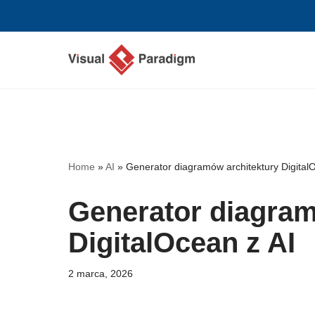
Przejdź
do
treści
Home
»
AI
»
Generator diagramów architektury Digital
Generator diagram
DigitalOcean z AI
2 marca, 2026