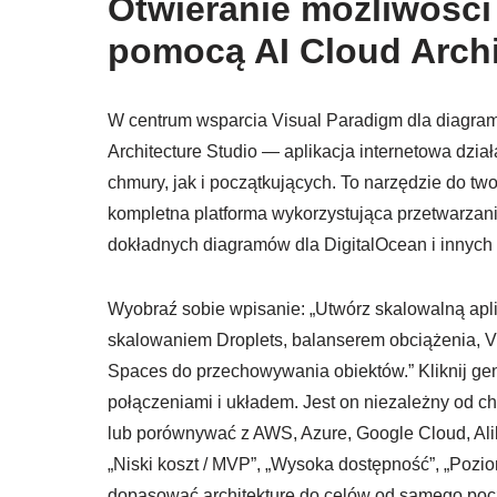
Otwieranie możliwości
pomocą AI Cloud Archi
W centrum wsparcia Visual Paradigm dla diagramó
Architecture Studio — aplikacja internetowa dzi
chmury, jak i początkujących. To narzędzie do twor
kompletna platforma wykorzystująca przetwarzani
dokładnych diagramów dla DigitalOcean i innych
Wyobraź sobie wpisanie: „Utwórz skalowalną apl
skalowaniem Droplets, balanserem obciążenia, V
Spaces do przechowywania obiektów.” Kliknij gen
połączeniami i układem. Jest on niezależny od c
lub porównywać z AWS, Azure, Google Cloud, Alib
„Niski koszt / MVP”, „Wysoka dostępność”, „Pozio
dopasować architekturę do celów od samego poc