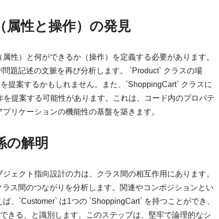
（属性と操作）の発見
（属性）と何ができるか（操作）を定義する必要があります。
記述の文脈を再び分析します。 `Product` クラスの場
といった属性を提案するかもしれません。また、`ShoppingCart` クラスに
()` といった操作を提案する可能性があります。これは、コード内のプロパテ
アプリケーションの機能性の基盤を築きます。
係の解明
ブジェクト指向設計の力は、クラス間の相互作用にあります。
クラス間のつながりを分析します。関連やコンポジションとい
tomer` は1つの `ShoppingCart` を持つことができ、
` を含むことができる、と識別します。このステップは、堅牢で論理的なシ