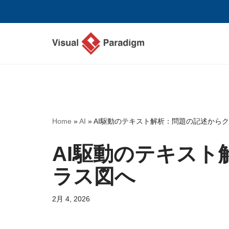
コ
ン
テ
ン
ツ
へ
ス
Home
»
AI
»
AI駆動のテキスト解析：問題の記述から
キ
ッ
AI駆動のテキス
プ
ラス図へ
2月 4, 2026