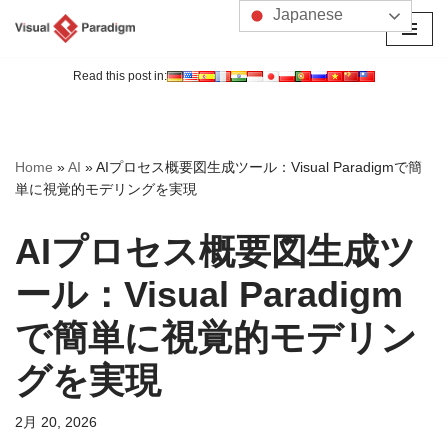
Japanese
コ
ン
Read this post in:
テ
ン
ツ
Home
»
AI
»
AIプロセス概要図生成ツール：Visual Paradigmで簡
へ
単に視覚的モデリングを実現
ス
キ
AIプロセス概要図生成ツ
ッ
プ
ール：Visual Paradigm
で簡単に視覚的モデリン
グを実現
2月 20, 2026