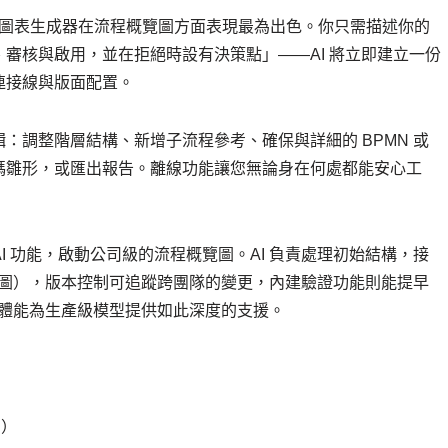
I 圖表生成器在流程概覽圖方面表現最為出色。你只需描述你的
審核與啟用，並在拒絕時設有決策點」——AI 將立即建立一份
連接線與版面配置。
：調整階層結構、新增子流程參考、確保與詳細的 BPMN 或
碼雛形，或匯出報告。離線功能讓您無論身在何處都能安心工
的 AI 功能，啟動公司級的流程概覽圖。AI 負責處理初始結構，接
流程圖），版本控制可追蹤跨團隊的變更，內建驗證功能則能提早
軟體能為生產級模型提供如此深度的支援。
片）