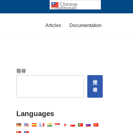
Chinese
(Traditional)
Articles
Documentation
搜尋
搜
尋
Languages