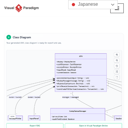
Japanese
コ
ン
テ
ン
ツ
へ
ス
キ
ッ
プ