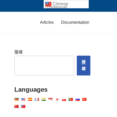
Chinese
(Traditional)
Articles
Documentation
搜尋
搜
尋
Languages