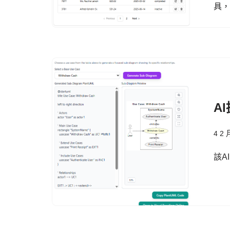
具
A
4 2 
該A