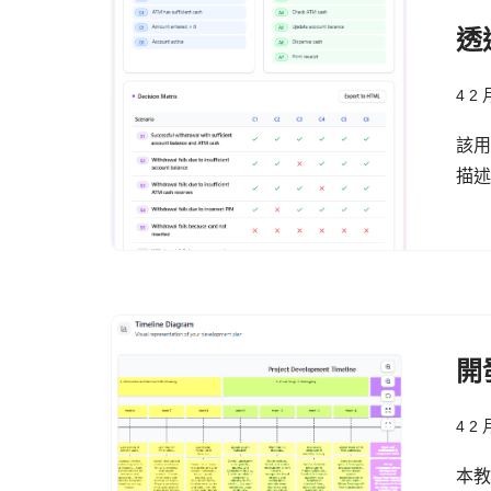
透
4 2 
該
描
開
4 2 
本教