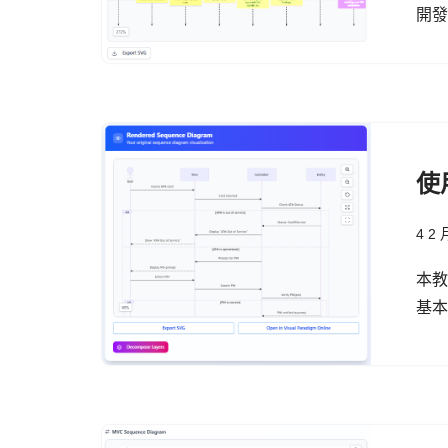
開
使
4 2 
本教
基