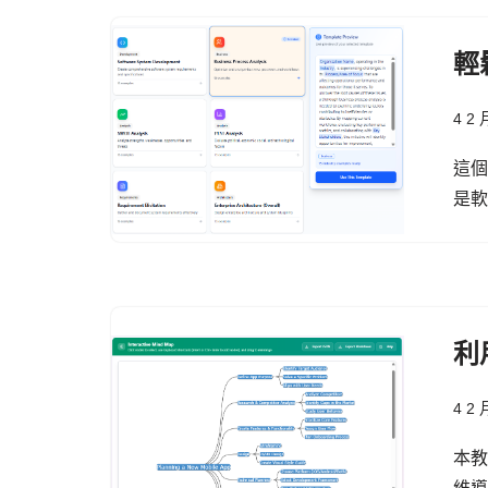
輕
4 2 
這
是
利
4 2 
本教