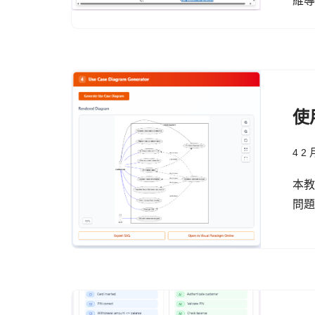
維
使
4 2 
本
問