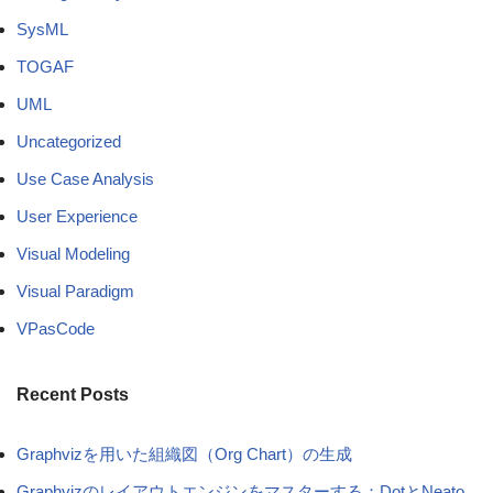
SysML
TOGAF
UML
Uncategorized
Use Case Analysis
User Experience
Visual Modeling
Visual Paradigm
VPasCode
Recent Posts
Graphvizを用いた組織図（Org Chart）の生成
Graphvizのレイアウトエンジンをマスターする：DotとNeato