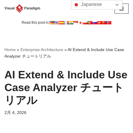
Japanese
コ
ン
Read this post in:
テ
ン
ツ
Home
»
Enterprise Architecture
»
AI Extend & Include Use Case
へ
Analyzer チュートリアル
ス
キ
AI Extend & Include Use
ッ
プ
Case Analyzer チュート
リアル
2月 4, 2026