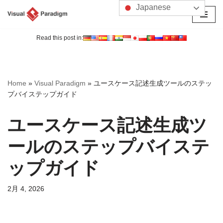
Japanese
コ
ン
Read this post in:
テ
ン
ツ
Home
»
Visual Paradigm
»
ユースケース記述生成ツールのステッ
へ
プバイステップガイド
ス
キ
ユースケース記述生成ツ
ッ
プ
ールのステップバイステ
ップガイド
2月 4, 2026