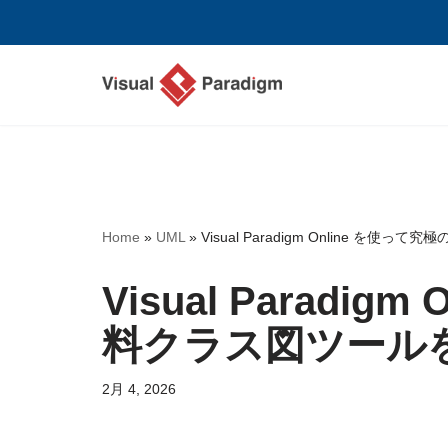
コ
ン
テ
ン
ツ
へ
ス
Home
»
UML
»
Visual Paradigm Online 
キ
ッ
Visual Paradi
プ
料クラス図ツール
2月 4, 2026