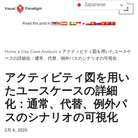
Japanese
コ
ン
Read this post in:
テ
ン
ツ
Home
»
Use Case Analysis
»
アクティビティ図を用いたユースケ
へ
ースの詳細化：通常、代替、例外パスのシナリオの可視化
ス
キ
アクティビティ図を用い
ッ
プ
たユースケースの詳細
化：通常、代替、例外パ
スのシナリオの可視化
2月 6, 2026