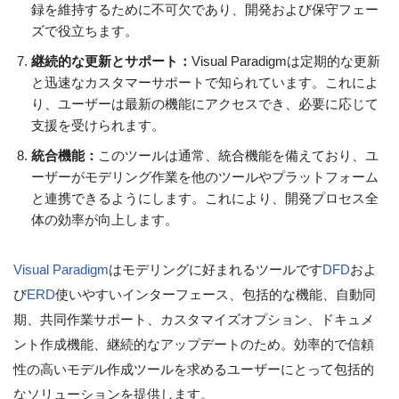
録を維持するために不可欠であり、開発および保守フェー
ズで役立ちます。
継続的な更新とサポート：
Visual Paradigmは定期的な更新
と迅速なカスタマーサポートで知られています。これによ
り、ユーザーは最新の機能にアクセスでき、必要に応じて
支援を受けられます。
統合機能：
このツールは通常、統合機能を備えており、ユ
ーザーがモデリング作業を他のツールやプラットフォーム
と連携できるようにします。これにより、開発プロセス全
体の効率が向上します。
Visual Paradigm
はモデリングに好まれるツールです
DFD
およ
び
ERD
使いやすいインターフェース、包括的な機能、自動同
期、共同作業サポート、カスタマイズオプション、ドキュメ
ント作成機能、継続的なアップデートのため。効率的で信頼
性の高いモデル作成ツールを求めるユーザーにとって包括的
なソリューションを提供します。