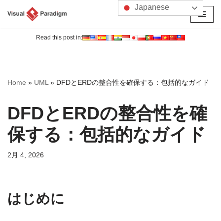
Japanese
コ
ン
Read this post in:
テ
ン
ツ
Home
»
UML
»
DFDとERDの整合性を確保する：包括的なガイド
へ
ス
DFDとERDの整合性を確
キ
ッ
保する：包括的なガイド
プ
2月 4, 2026
はじめに