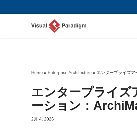
コ
ン
テ
ン
ツ
へ
ス
Home
»
Enterprise Architecture
»
エンタープライズアー
キ
ッ
エンタープライズ
プ
ーション：Archi
2月 4, 2026