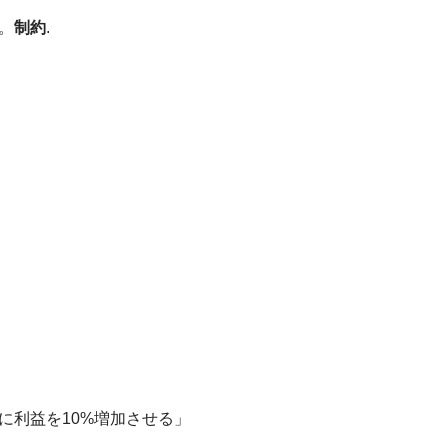
。
制約
.
」
に利益を10%増加させる」