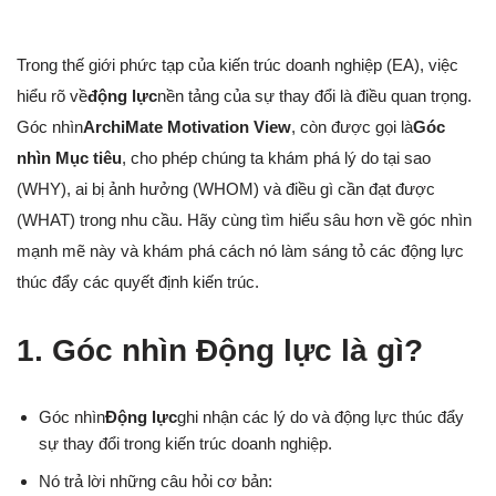
Trong thế giới phức tạp của kiến trúc doanh nghiệp (EA), việc
hiểu rõ về
động lực
nền tảng của sự thay đổi là điều quan trọng.
Góc nhìn
ArchiMate Motivation View
, còn được gọi là
Góc
nhìn Mục tiêu
, cho phép chúng ta khám phá lý do tại sao
(WHY), ai bị ảnh hưởng (WHOM) và điều gì cần đạt được
(WHAT) trong nhu cầu. Hãy cùng tìm hiểu sâu hơn về góc nhìn
mạnh mẽ này và khám phá cách nó làm sáng tỏ các động lực
thúc đẩy các quyết định kiến trúc.
1. Góc nhìn Động lực là gì?
Góc nhìn
Động lực
ghi nhận các lý do và động lực thúc đẩy
sự thay đổi trong kiến trúc doanh nghiệp.
Nó trả lời những câu hỏi cơ bản: