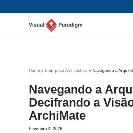
Avançar
para
o
conteúdo
Home
»
Enterprise Architecture
»
Navegando a Arquitet
Navegando a Arqui
Decifrando a Visã
ArchiMate
Fevereiro 4, 2026