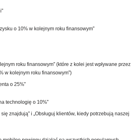
i”
 zysku o 10% w kolejnym roku finansowym”
jnym roku finansowym” (które z kolei jest wpływane przez
% w kolejnym roku finansowym”)
enta o 25%”
a technologię o 10%”
się znajdują” i „Obsługuj klientów, kiedy potrzebują naszej
e mobilne powinny działać na wszystkich popularnych