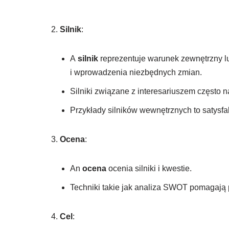
Silnik
:
A
silnik
reprezentuje warunek zewnętrzny lu
i wprowadzenia niezbędnych zmian.
Silniki związane z interesariuszem często n
Przykłady silników wewnętrznych to satysfak
Ocena
:
An
ocena
ocenia silniki i kwestie.
Techniki takie jak analiza SWOT pomagają
Cel
: