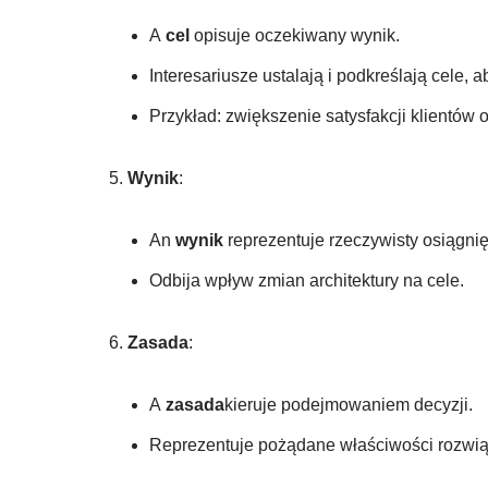
A
cel
opisuje oczekiwany wynik.
Interesariusze ustalają i podkreślają cele, 
Przykład: zwiększenie satysfakcji klientów 
Wynik
:
An
wynik
reprezentuje rzeczywisty osiągnię
Odbija wpływ zmian architektury na cele.
Zasada
:
A
zasada
kieruje podejmowaniem decyzji.
Reprezentuje pożądane właściwości rozwiąz