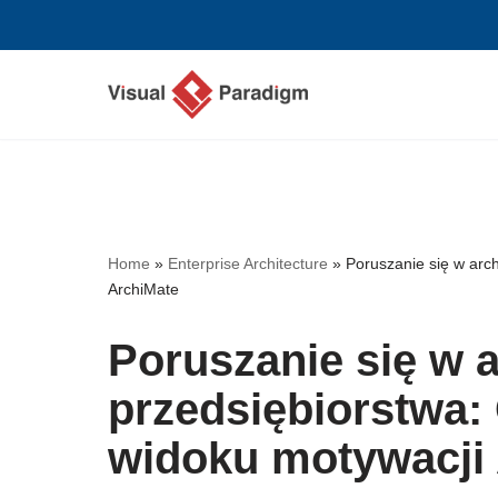
Przejdź
do
treści
Home
»
Enterprise Architecture
»
Poruszanie się w arc
ArchiMate
Poruszanie się w a
przedsiębiorstwa
widoku motywacji