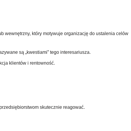
b wewnętrzny, który motywuje organizację do ustalenia celów
azywane są „kwestiami” tego interesariusza.
cja klientów i rentowność.
 przedsiębiorstwom skutecznie reagować.