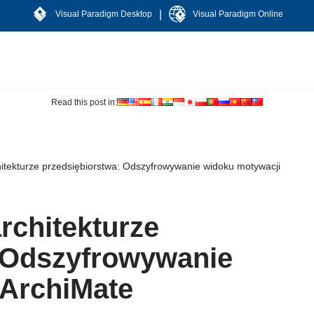
|
Visual Paradigm Desktop
Visual Paradigm Online
Read this post in:
hitekturze przedsiębiorstwa: Odszyfrowywanie widoku motywacji
rchitekturze
: Odszyfrowywanie
 ArchiMate