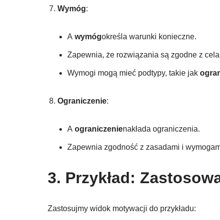
Wymóg
:
A
wymóg
określa warunki konieczne.
Zapewnia, że rozwiązania są zgodne z cela
Wymogi mogą mieć podtypy, takie jak
ogran
Ograniczenie
:
A
ograniczenie
nakłada ograniczenia.
Zapewnia zgodność z zasadami i wymogam
3. Przykład: Zastosow
Zastosujmy widok motywacji do przykładu: