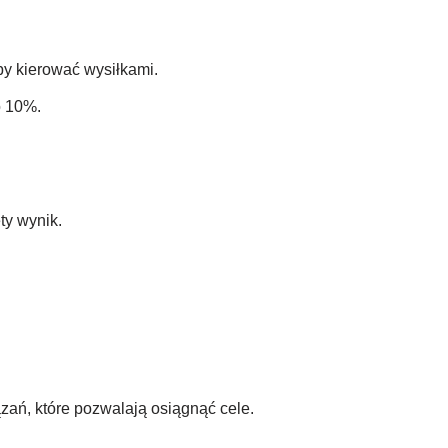
aby kierować wysiłkami.
o 10%.
ty wynik.
ań, które pozwalają osiągnąć cele.