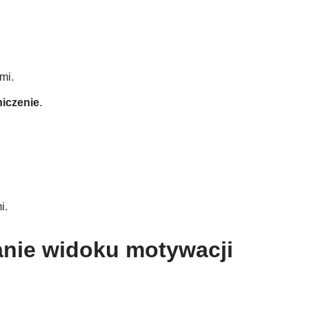
mi.
iczenie
.
i.
anie widoku motywacji