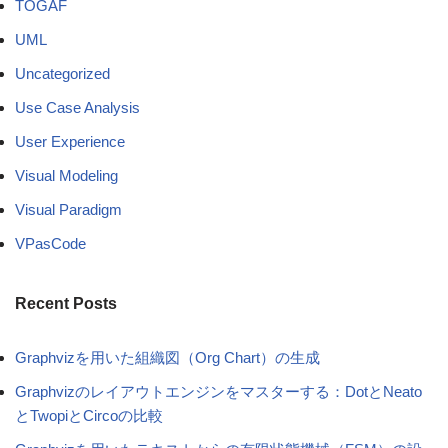
TOGAF
UML
Uncategorized
Use Case Analysis
User Experience
Visual Modeling
Visual Paradigm
VPasCode
Recent Posts
Graphvizを用いた組織図（Org Chart）の生成
Graphvizのレイアウトエンジンをマスターする：DotとNeato
とTwopiとCircoの比較