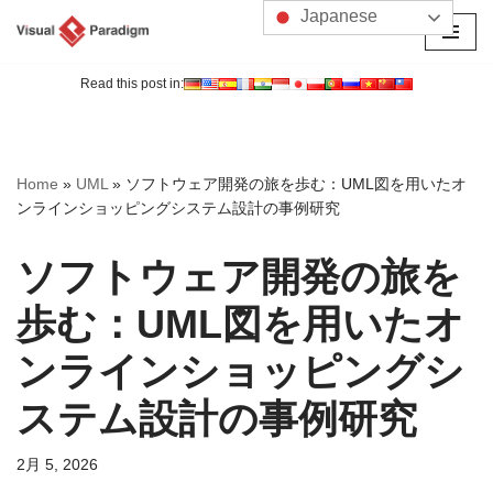
Japanese
コ
ン
Read this post in:
テ
ン
ツ
Home
»
UML
»
ソフトウェア開発の旅を歩む：UML図を用いたオ
へ
ンラインショッピングシステム設計の事例研究
ス
キ
ソフトウェア開発の旅を
ッ
プ
歩む：UML図を用いたオ
ンラインショッピングシ
ステム設計の事例研究
2月 5, 2026