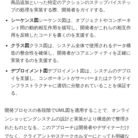
商品追加といった特定のアクションのステップバイステッ
プの処理を実装する際、開発者をガイドする。
シーケンス図
シーケンス図は、オブジェクトやコンポーネ
ント間の動的相互作用を描写し、開発者がこれらの相互作
用を反映したコードを書くのを支援する。
クラス図
クラス図は、システム全体で使用されるデータ構
造の整合性を確保し、開発者がコアエンティティを正確に
実装するのを支援する。
デプロイメント図
デプロイメント図は、システムのデプロ
イを支援し、コンポーネントがサーバーまたはクラウドイ
ンフラストラクチャに適切に分散されていることを保証す
る。
開発プロセスの各段階でUML図を適用することで、オンライ
ンショッピングシステムの設計と実装がより構造的で整理さ
れたものとなる。このアプローチは開発者やデザイナーだけ
でなく、クライアントやステークホルダーにとっても明確な