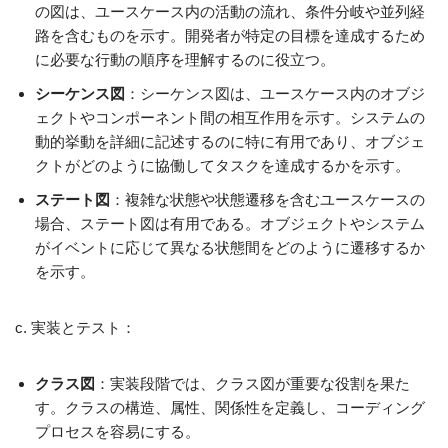
の図は、ユースケース内の活動の流れ、条件分岐や並列経
路を含むものを示す。開発者が特定の目標を達成するため
に必要な行動の順序を理解するのに役立つ。
シーケンス図
：シーケンス図は、ユースケース内のオブジ
ェクトやコンポーネント間の相互作用を示す。システムの
動的挙動を詳細に記述するのに特に有用であり、オブジェ
クトがどのように協働してタスクを達成するかを示す。
ステート図
：複雑な状態や状態遷移を含むユースケースの
場合、ステート図は有用である。オブジェクトやシステム
がイベントに応じて異なる状態間をどのように遷移するか
を示す。
c. 実装とテスト：
クラス図
：実装段階では、クラス図が重要な役割を果た
す。クラスの構造、属性、関係性を定義し、コーディング
プロセスを容易にする。