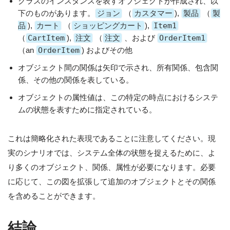
クラスのインスタンスを表すオブジェクトが作成され、以
下のものがあります。
ジョン
（
カスタマー
),
製品
（
製
品
),
カート
（
ショッピングカート
),
Item1
（
CartItem
),
注文
（
注文
、および
OrderItem1
（an
OrderItem
) およびその他
オブジェクト間の関係は矢印で示され、所有関係、包含関
係、その他の関係を表している。
オブジェクトの属性値は、この特定の時点におけるシステ
ムの状態を表すために指定されている。
これは簡略化された表現であることに注意してください。現
実のシナリオでは、システム全体の状態を捉えるために、よ
り多くのオブジェクト、関係、属性が必要になります。必要
に応じて、この図を拡張して追加のオブジェクトとその関係
を含めることができます。
結論