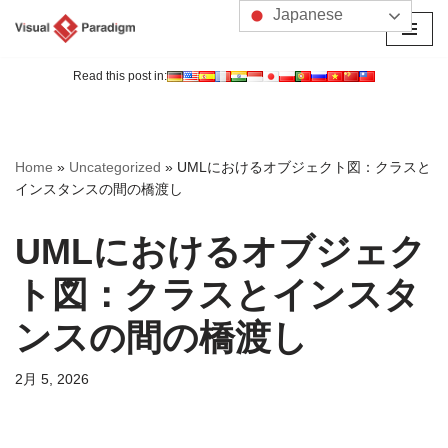
Japanese
コ
ン
Read this post in:
テ
ン
ツ
Home
»
Uncategorized
»
UMLにおけるオブジェクト図：クラスと
へ
インスタンスの間の橋渡し
ス
キ
UMLにおけるオブジェク
ッ
プ
ト図：クラスとインスタ
ンスの間の橋渡し
2月 5, 2026