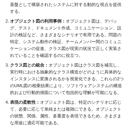
基盤として構築されたシステムに対する動的な視点を提供
する。
オブジェクト図の利用事例：
オブジェクト図は、デバッ
グ、テスト、ドキュメント作成、コミュニケーション、設
計の検証など、さまざまなシナリオで有用である。問題の
特定、システム動作の検証、チームメンバー間のコミュニ
ケーションの促進、クラス図が現実の状況で正しく実装さ
れていることを確認するのに役立つ。
クラス図との統合：
オブジェクト図はクラス図を補完し、
実行時における抽象的なクラス構造がどのように具体的な
インスタンスに変換されるかを視覚化できる。これらの2つ
のUML図の相乗効果により、ソフトウェアシステムの構造
的および行動的側面について包括的な理解が可能になる。
表現の柔軟性：
オブジェクト図は、特定のシナリオに応じ
て、必要に応じて単純または複雑にできる。オブジェクト
の状態、関係、属性、多重度を表現できるため、さまざま
な用途に適応可能である。