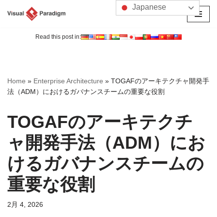
Japanese
コ
ン
Read this post in:
テ
ン
ツ
Home
»
Enterprise Architecture
»
TOGAFのアーキテクチャ開発手
へ
法（ADM）におけるガバナンスチームの重要な役割
ス
キ
TOGAFのアーキテクチ
ッ
プ
ャ開発手法（ADM）にお
けるガバナンスチームの
重要な役割
2月 4, 2026