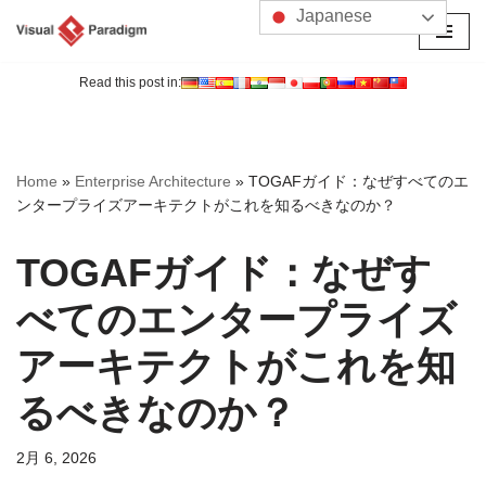
Japanese
コ
ン
Read this post in:
テ
ン
ツ
Home
»
Enterprise Architecture
»
TOGAFガイド：なぜすべてのエ
へ
ンタープライズアーキテクトがこれを知るべきなのか？
ス
キ
TOGAFガイド：なぜす
ッ
プ
べてのエンタープライズ
アーキテクトがこれを知
るべきなのか？
2月 6, 2026