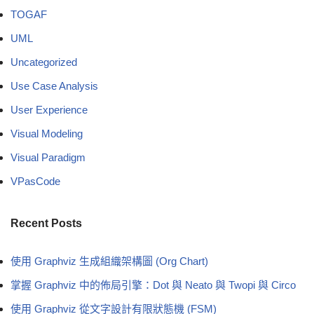
TOGAF
UML
Uncategorized
Use Case Analysis
User Experience
Visual Modeling
Visual Paradigm
VPasCode
Recent Posts
使用 Graphviz 生成組織架構圖 (Org Chart)
掌握 Graphviz 中的佈局引擎：Dot 與 Neato 與 Twopi 與 Circo
使用 Graphviz 從文字設計有限狀態機 (FSM)