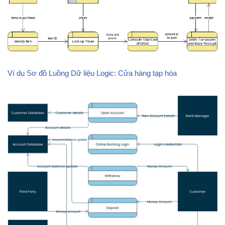
Ví dụ Sơ đồ Luồng Dữ liệu Logic: Cửa hàng tạp hóa