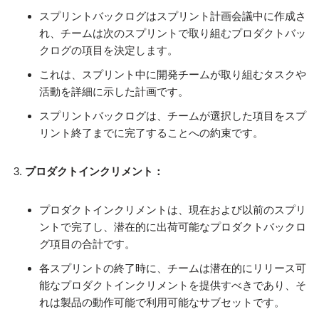
スプリントバックログはスプリント計画会議中に作成さ
れ、チームは次のスプリントで取り組むプロダクトバッ
クログの項目を決定します。
これは、スプリント中に開発チームが取り組むタスクや
活動を詳細に示した計画です。
スプリントバックログは、チームが選択した項目をスプ
リント終了までに完了することへの約束です。
プロダクトインクリメント：
プロダクトインクリメントは、現在および以前のスプリ
ントで完了し、潜在的に出荷可能なプロダクトバックロ
グ項目の合計です。
各スプリントの終了時に、チームは潜在的にリリース可
能なプロダクトインクリメントを提供すべきであり、そ
れは製品の動作可能で利用可能なサブセットです。