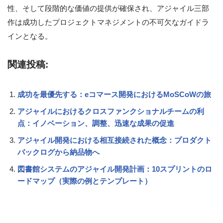
性、そして段階的な価値の提供が確保され、アジャイル三部
作は成功したプロジェクトマネジメントの不可欠なガイドラ
インとなる。
関連投稿:
成功を最優先する：eコマース開発におけるMoSCoWの旅
アジャイルにおけるクロスファンクショナルチームの利
点：イノベーション、調整、迅速な成果の促進
アジャイル開発における相互接続された概念：プロダクト
バックログから納品物へ
図書館システムのアジャイル開発計画：10スプリントのロ
ードマップ（実際の例とテンプレート）