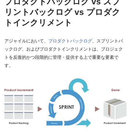
プロダクトバックログ vs スプ
リントバックログ vs プロダク
トインクリメント
アジャイルにおいて、
プロダクトバックログ
、スプリントバ
ックログ、およびプロダクトインクリメントは、プロジェク
トを反復的かつ段階的に管理・提供する上で重要な要素で
す。