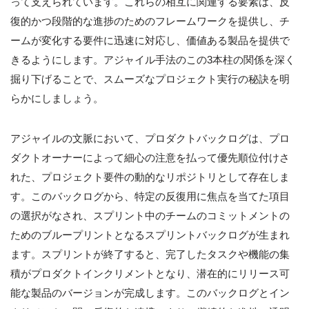
って支えられています。これらの相互に関連する要素は、反
復的かつ段階的な進捗のためのフレームワークを提供し、チ
ームが変化する要件に迅速に対応し、価値ある製品を提供で
きるようにします。アジャイル手法のこの3本柱の関係を深く
掘り下げることで、スムーズなプロジェクト実行の秘訣を明
らかにしましょう。
アジャイルの文脈において、プロダクトバックログは、プロ
ダクトオーナーによって細心の注意を払って優先順位付けさ
れた、プロジェクト要件の動的なリポジトリとして存在しま
す。このバックログから、特定の反復用に焦点を当てた項目
の選択がなされ、スプリント中のチームのコミットメントの
ためのブループリントとなるスプリントバックログが生まれ
ます。スプリントが終了すると、完了したタスクや機能の集
積がプロダクトインクリメントとなり、潜在的にリリース可
能な製品のバージョンが完成します。このバックログとイン