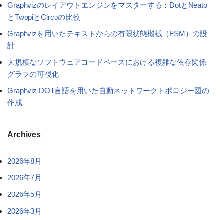
Graphvizのレイアウトエンジンをマスターする：DotとNeato
とTwopiとCircoの比較
Graphvizを用いたテキストからの有限状態機械（FSM）の設
計
大規模なソフトウェアコードベースにおける複雑な依存関係
グラフの可視化
Graphviz DOT言語を用いた自動ネットワークトポロジー図の
作成
Archives
2026年8月
2026年7月
2026年5月
2026年3月