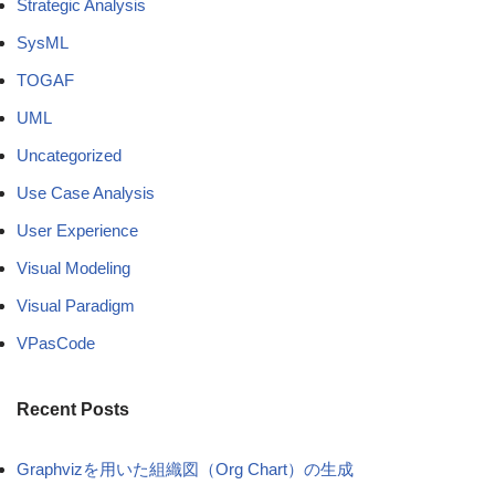
Strategic Analysis
SysML
TOGAF
UML
Uncategorized
Use Case Analysis
User Experience
Visual Modeling
Visual Paradigm
VPasCode
Recent Posts
Graphvizを用いた組織図（Org Chart）の生成