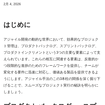
2月 4, 2026
はじめに
アジャイル開発の動的な世界において、効果的なプロジェク
ト管理は、プロダクトバックログ、スプリントバックログ、
プロダクトインクリメントという3つの主要な要素によって支
えられています。これらの相互に関連する要素は、反復的か
つ段階的な進捗のためのフレームワークを提供し、チームが
変化する要件に迅速に対応し、価値ある製品を提供できるよ
うにします。アジャイル手法のこの3本柱の関係を深く掘り下
げることで、スムーズなプロジェクト実行の秘訣を明らかに
しましょう。