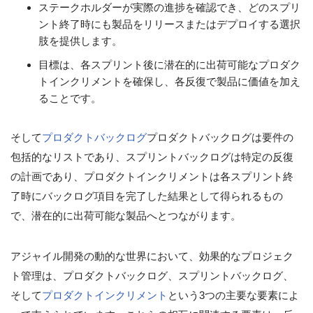
ステークホルダーが実際の進捗を確認でき、どのスプリ
ント終了時にも製品をリリースまたはデプロイする選択
肢を提供します。
目標は、各スプリント後に潜在的に出荷可能なプロダク
トインクリメントを確保し、各反復で製品に価値を加え
ることです。
そして
プロダクトバックログ
プロダクトバックログは要件の
包括的なリストであり、スプリントバックログは特定の反復
の計画であり、プロダクトインクリメントは各スプリント終
了時にバックログ項目を完了した結果として得られるもの
で、潜在的に出荷可能な製品へとつながります。
アジャイル開発の動的な世界において、効果的なプロジェク
ト管理は、プロダクトバックログ、スプリントバックログ、
そして
プロダクトインクリメント
という3つの主要な要素によ