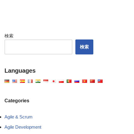
検索
検索
Languages
Categories
Agile & Scrum
Agile Development