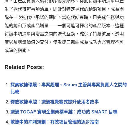
庫，由產品負責人精心排序優先順序。從此待辦事項清單中產
生了迭代待辦事項清單，即針對特定迭代的精選項目，成為團
隊在一次迭代中承諾的藍圖。當迭代結束時，已完成任務與功
能的總和形成產品增量——一個可能可釋出的產品版本。這種
待辦事項清單與增量之間的迭代互動，確保了持續進展、透明
度以及增量價值的交付，使敏捷三部曲成為成功專案管理不可
或缺的指南。
Related Posts:
探索敏捷環境：專案經理、Scrum 主管與專案負責人之間的
比較
釋放敏捷卓越：透過視覺範式提升使用者故事
透過 TOGAF 實現企業架構卓越：成功的 SMART 目標
敏捷中的冲刺規劃：有效項目管理的逐步指南