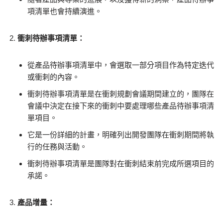
項清單也會持續演進。
衝刺待辦事項清單：
從產品待辦事項清單中，會選取一部分項目作為特定迭代
或衝刺的內容。
衝刺待辦事項清單是在衝刺規劃會議期間建立的，團隊在
會議中決定在接下來的衝刺中要處理哪些產品待辦事項清
單項目。
它是一份詳細的計畫，明確列出開發團隊在衝刺期間將執
行的任務與活動。
衝刺待辦事項清單是團隊對在衝刺結束前完成所選項目的
承諾。
產品增量：