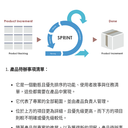
產品待辦事項清單：
它是一個動態且優先排序的功能、使用者故事與任務清
單，這些都需要在產品中實現。
它代表了專案的全部範圍，並由產品負責人管理。
位於上方的項目更為詳細，且優先級更高，而下方的項目
則較不明確或優先級較低。
隨著產品與專案的進展，以及獲得新的洞察，產品待辦事