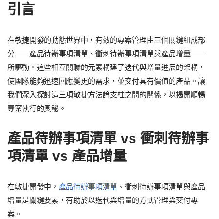
引言
在敏捷開發的動態世界中，有效的專案管理由三個關鍵組成部
分——產品待辦事項清單、衝刺待辦事項清單與產品增量——
所驅動。這些相互關聯的元素構建了迭代與增量進展的架構，
使團隊能夠迅速回應變更的需求，並交付具有價值的產品。讓
我們深入探討這三項敏捷方法論支柱之間的關係，以揭開順暢
專案執行的奧秘。
產品待辦事項清單 vs 衝刺待辦事
項清單 vs 產品增量
在敏捷開發中，
產品待辦事項清單
、衝刺待辦事項清單與產品
增量是關鍵要素，有助於以迭代與增量的方式管理與交付專
案。