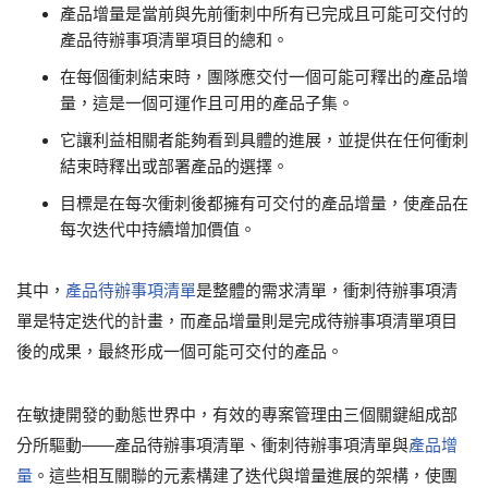
產品增量是當前與先前衝刺中所有已完成且可能可交付的
產品待辦事項清單項目的總和。
在每個衝刺結束時，團隊應交付一個可能可釋出的產品增
量，這是一個可運作且可用的產品子集。
它讓利益相關者能夠看到具體的進展，並提供在任何衝刺
結束時釋出或部署產品的選擇。
目標是在每次衝刺後都擁有可交付的產品增量，使產品在
每次迭代中持續增加價值。
其中，
產品待辦事項清單
是整體的需求清單，衝刺待辦事項清
單是特定迭代的計畫，而產品增量則是完成待辦事項清單項目
後的成果，最終形成一個可能可交付的產品。
在敏捷開發的動態世界中，有效的專案管理由三個關鍵組成部
分所驅動——產品待辦事項清單、衝刺待辦事項清單與
產品增
量
。這些相互關聯的元素構建了迭代與增量進展的架構，使團