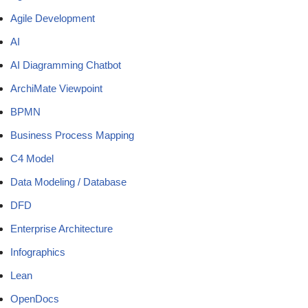
Agile Development
AI
AI Diagramming Chatbot
ArchiMate Viewpoint
BPMN
Business Process Mapping
C4 Model
Data Modeling / Database
DFD
Enterprise Architecture
Infographics
Lean
OpenDocs