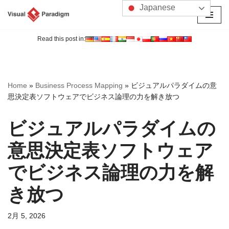
Japanese
コ
ン
Read this post in:
テ
ン
ツ
Home
»
Business Process Mapping
»
ビジュアルパラダイムの意
へ
思決定表ソフトウェアでビジネス論理の力を解き放つ
ス
キ
ビジュアルパラダイムの
ッ
プ
意思決定表ソフトウェア
でビジネス論理の力を解
き放つ
2月 5, 2026