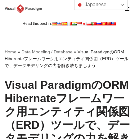
Japanese
コ
ン
Read this post in:
テ
ン
ツ
Home
»
Data Modeling / Database
»
Visual ParadigmのORM
へ
Hibernateフレームワーク用エンティティ関係図（ERD）ツール
ス
で、データモデリングの力を解き放ちましょう
キ
ッ
Visual ParadigmのORM
プ
Hibernateフレームワー
ク用エンティティ関係図
（ERD）ツールで、デー
タモデリングの力を解き