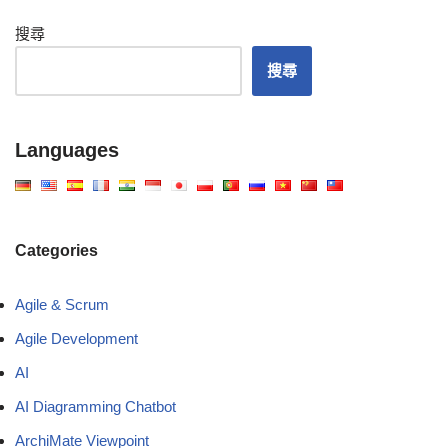
搜尋
搜尋
Languages
Categories
Agile & Scrum
Agile Development
AI
AI Diagramming Chatbot
ArchiMate Viewpoint