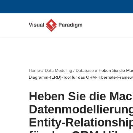
Zum
Inhalt
springen
Home
»
Data Modeling / Database
»
Heben Sie die Mac
Diagramm-(ERD)-Tool für das ORM-Hibernate-Framewo
Heben Sie die Mac
Datenmodellierung
Entity-Relationsh