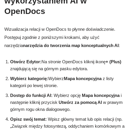
wykorzystaniem AI w
OpenDocs
Wizualizacja relacji w OpenDocs to płynne doświadczenie.
Postępuj zgodnie z poniższymi krokami, aby użyć
narzędzia
narzędzia do tworzenia map konceptualnych AI
:
Otwórz Edytor:
Na stronie OpenDocs kliknij ikonę
+ (Plus)
znajdującą się na górnym pasku edytora.
Wybierz kategorię:
Wybierz
Mapa koncepcyjna
z listy
kategorii po lewej stronie.
Dostęp do funkcji AI:
Wybierz opcję
Mapa koncepcyjna
i
następnie kliknij przycisk
Utwórz za pomocą AI
w prawym
górnym rogu okna dialogowego.
Opisz swój temat:
Wpisz główny temat lub opis relacji (np.
„Związek między fotosyntezą, oddychaniem komórkowym a