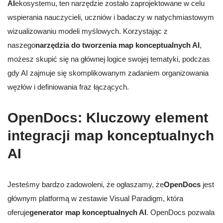
AI
ekosystemu, ten narzędzie zostało zaprojektowane w celu
wspierania nauczycieli, uczniów i badaczy w natychmiastowym
wizualizowaniu modeli myślowych. Korzystając z
naszego
narzędzia do tworzenia map konceptualnych AI
,
możesz skupić się na głównej logice swojej tematyki, podczas
gdy AI zajmuje się skomplikowanym zadaniem organizowania
węzłów i definiowania fraz łączących.
OpenDocs: Kluczowy element
integracji map konceptualnych
AI
Jesteśmy bardzo zadowoleni, że ogłaszamy, że
OpenDocs
jest
głównym platformą w zestawie Visual Paradigm, która
oferuje
generator map konceptualnych AI
. OpenDocs pozwala