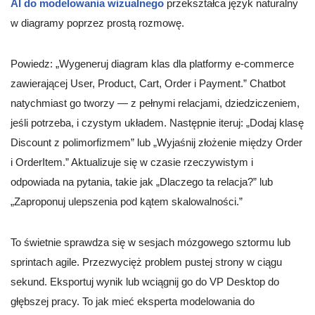
AI do modelowania wizualnego
przekształca język naturalny
w diagramy poprzez prostą rozmowę.
Powiedz: „Wygeneruj diagram klas dla platformy e-commerce
zawierającej User, Product, Cart, Order i Payment.” Chatbot
natychmiast go tworzy — z pełnymi relacjami, dziedziczeniem,
jeśli potrzeba, i czystym układem. Następnie iteruj: „Dodaj klasę
Discount z polimorfizmem” lub „Wyjaśnij złożenie między Order
i OrderItem.” Aktualizuje się w czasie rzeczywistym i
odpowiada na pytania, takie jak „Dlaczego ta relacja?” lub
„Zaproponuj ulepszenia pod kątem skalowalności.”
To świetnie sprawdza się w sesjach mózgowego sztormu lub
sprintach agile. Przezwycięż problem pustej strony w ciągu
sekund. Eksportuj wynik lub wciągnij go do VP Desktop do
głębszej pracy. To jak mieć eksperta modelowania do