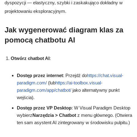
dyspozycji — elastyczny, szybki i zaskakująco dokładny w
projektowaniu eksploracyjnym.
Jak wygenerować diagram klas za
pomocą chatbotu AI
Otwórz chatbot AI
:
Dostęp przez internet
: Przejdź do
https://chat.visual-
paradigm.com/
(lub
https://ai-toolbox.visual-
paradigm.com/app/chatbot/
jako alternatywny punkt
wejścia).
Dostęp przez VP Desktop
: W Visual Paradigm Desktop
wybierz
Narzędzia > Chatbot
z menu głównego. (Otwiera
ten sam asystent AI zintegrowany w środowisku pulpitu.)