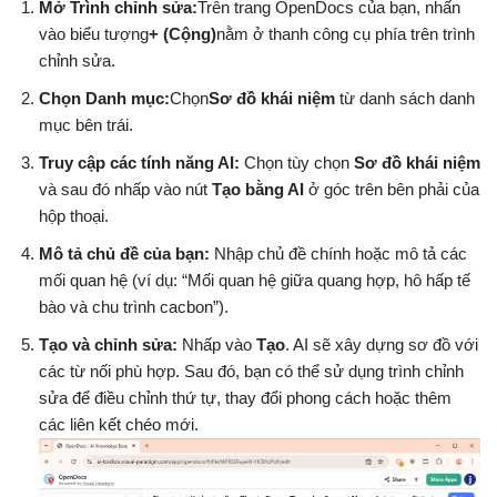
Mở Trình chỉnh sửa:
Trên trang OpenDocs của bạn, nhấn
vào biểu tượng
+ (Cộng)
nằm ở thanh công cụ phía trên trình
chỉnh sửa.
Chọn Danh mục:
Chọn
Sơ đồ khái niệm
từ danh sách danh
mục bên trái.
Truy cập các tính năng AI:
Chọn tùy chọn
Sơ đồ khái niệm
và sau đó nhấp vào nút
Tạo bằng AI
ở góc trên bên phải của
hộp thoại.
Mô tả chủ đề của bạn:
Nhập chủ đề chính hoặc mô tả các
mối quan hệ (ví dụ: “Mối quan hệ giữa quang hợp, hô hấp tế
bào và chu trình cacbon”).
Tạo và chỉnh sửa:
Nhấp vào
Tạo
. AI sẽ xây dựng sơ đồ với
các từ nối phù hợp. Sau đó, bạn có thể sử dụng trình chỉnh
sửa để điều chỉnh thứ tự, thay đổi phong cách hoặc thêm
các liên kết chéo mới.