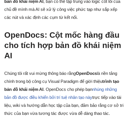
bản đồ khái niệm AI
, bạn có thể tập trung vào logic cốt lõi của
chủ đề mình mà AI sẽ xử lý công việc phức tạp như sắp xếp
các nút và xác định các cụm từ kết nối.
OpenDocs: Cột mốc hàng đầu
cho tích hợp bản đồ khái niệm
AI
Chúng tôi rất vui mừng thông báo rằng
OpenDocs
là nền tảng
chính trong bộ công cụ Visual Paradigm để giới thiệu
trình tạo
bản đồ khái niệm AI
. OpenDocs cho phép bạn
nhúng những
bản đồ được điều khiển bởi trí tuệ nhân tạo này
trực tiếp vào tài
liệu, wiki và hướng dẫn học tập của bạn, đảm bảo rằng cơ sở tri
thức của bạn vừa tương tác được vừa dễ dàng thao tác.