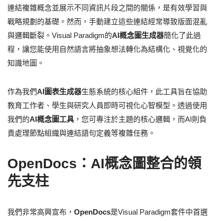
連結複雜概念並展示不同資訊片段之間的關係，是有效學習與
戰略規劃的基礎。然而，手動建立這些連結經常導致版面混亂
與邏輯斷裂。Visual Paradigm的
AI概念圖生成器
簡化了此過
程，讓您能使用自然語言將抽象想法轉化為結構化、視覺化的
知識地圖。
作為我們
AI圖表生成器
生態系統的核心組件，此工具旨在協助
教育工作者、學生與研究人員即時可視化心智模型。透過使用
我們的
AI概念圖工具
，您可專注於主題的核心邏輯，而AI則負
責處理節點組織與連結語句定義等複雜任務。
OpenDocs：AI概念圖整合的領
先支柱
我們非常高興宣布，
OpenDocs
是Visual Paradigm套件中首選