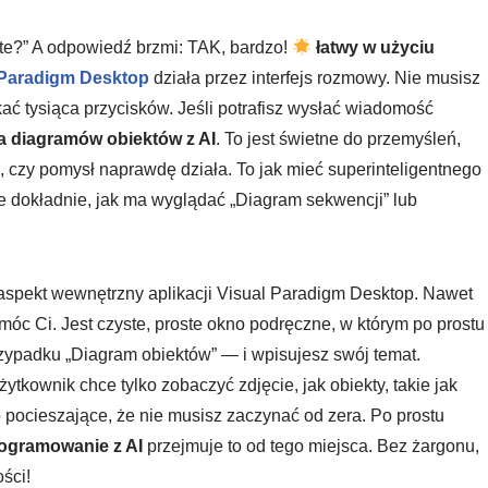
te?” A odpowiedź brzmi: TAK, bardzo!
łatwy w użyciu
 Paradigm Desktop
działa przez interfejs rozmowy. Nie musisz
ć tysiąca przycisków. Jeśli potrafisz wysłać wiadomość
a diagramów obiektów z AI
. To jest świetne do przemyśleń,
, czy pomysł naprawdę działa. To jak mieć superinteligentnego
ie dokładnie, jak ma wyglądać „Diagram sekwencji” lub
” aspekt wewnętrzny aplikacji Visual Paradigm Desktop. Nawet
óc Ci. Jest czyste, proste okno podręczne, w którym po prostu
zypadku „Diagram obiektów” — i wpisujesz swój temat.
ytkownik chce tylko zobaczyć zdjęcie, jak obiekty, takie jak
zo pocieszające, że nie musisz zaczynać od zera. Po prostu
rogramowanie z AI
przejmuje to od tego miejsca. Bez żargonu,
ści!