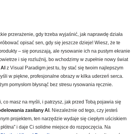
kkie przerażenie, gdy trzeba wyjaśnić, jak naprawdę działa
próbować opisać sen, gdy się jeszcze dzieje! Wiesz, że te
rodukty – się poruszają, ale rysowanie ich na pustym ekranie
owietrze i się rozluźnij, bo wchodzimy w zupełnie nowy świat
 AI
z Visual Paradigm jest tu, by stać się twoim najlepszym
yśli w piękne, profesjonalne obrazy w kilka uderzeń serca.
użym pomysłom błysnąć bez stresu rysowania ręcznie.
co masz na myśli, i patrzysz, jak przed Tobą pojawia się
delowania zasilany AI
. Niezależnie od tego, czy jesteś
lnym projektem, ten narzędzie wydaje się ciepłym uściskiem
łótna” i daje Ci solidne miejsce do rozpoczęcia. Na