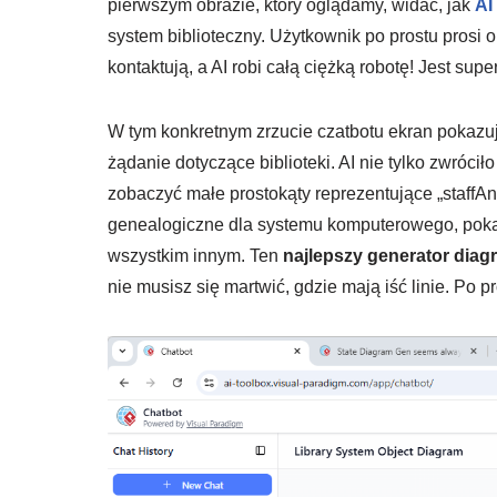
pierwszym obrazie, który oglądamy, widać, jak
AI
system biblioteczny. Użytkownik po prostu prosi o
kontaktują, a AI robi całą ciężką robotę! Jest sup
W tym konkretnym zrzucie czatbotu ekran pokazuj
żądanie dotyczące biblioteki. AI nie tylko zwróc
zobaczyć małe prostokąty reprezentujące „staffAn
genealogiczne dla systemu komputerowego, pokazuj
wszystkim innym. Ten
najlepszy generator diag
nie musisz się martwić, gdzie mają iść linie. Po