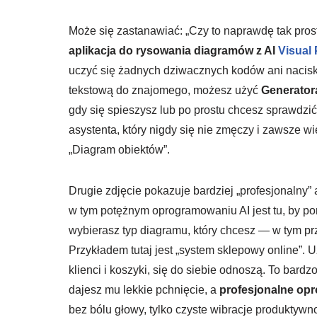
Może się zastanawiać: „Czy to naprawdę tak pros
aplikacja do rysowania diagramów z AI
Visual
uczyć się żadnych dziwacznych kodów ani naciska
tekstową do znajomego, możesz użyć
Generator
gdy się spieszysz lub po prostu chcesz sprawdzić
asystenta, który nigdy się nie zmęczy i zawsze w
„Diagram obiektów”.
Drugie zdjęcie pokazuje bardziej „profesjonalny
w tym potężnym oprogramowaniu AI jest tu, by pom
wybierasz typ diagramu, który chcesz — w tym pr
Przykładem tutaj jest „system sklepowy online”. Uż
klienci i koszyki, się do siebie odnoszą. To bard
dajesz mu lekkie pchnięcie, a
profesjonalne op
bez bólu głowy, tylko czyste wibracje produktywno