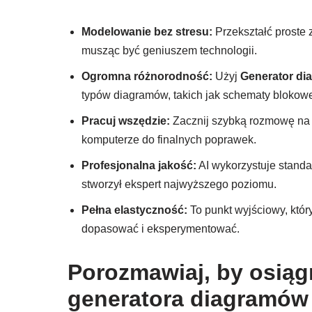
Modelowanie bez stresu:
Przekształć proste 
musząc być geniuszem technologii.
Ogromna różnorodność:
Użyj
Generator di
typów diagramów, takich jak schematy blokowe
Pracuj wszędzie:
Zacznij szybką rozmowę na te
komputerze do finalnych poprawek.
Profesjonalna jakość:
AI wykorzystuje standa
stworzył ekspert najwyższego poziomu.
Pełna elastyczność:
To punkt wyjściowy, któ
dopasować i eksperymentować.
Porozmawiaj, by osią
generatora diagramów 