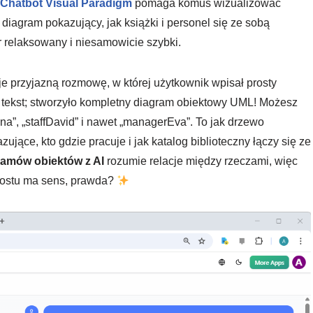
 Chatbot Visual Paradigm
pomaga komuś wizualizować
 diagram pokazujący, jak książki i personel się ze sobą
er relaksowany i niesamowicie szybki.
e przyjazną rozmowę, w której użytkownik wpisał prosty
iło tekst; stworzyło kompletny diagram obiektowy UML! Możesz
na”, „staffDavid” i nawet „managerEva”. To jak drzewo
ące, kto gdzie pracuje i jak katalog biblioteczny łączy się ze
ramów obiektów z AI
rozumie relacje między rzeczami, więc
 prostu ma sens, prawda?