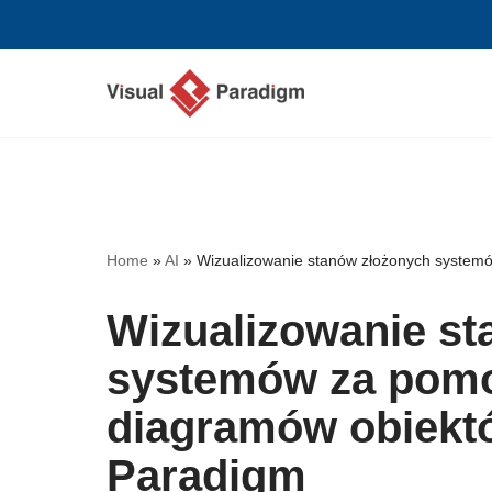
Przejdź
do
treści
Home
»
AI
»
Wizualizowanie stanów złożonych systemó
Wizualizowanie st
systemów za pomo
diagramów obiektó
Paradigm