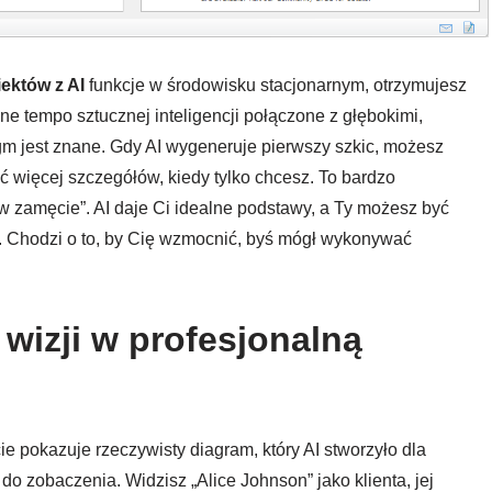
ektów z AI
funkcje w środowisku stacjonarnym, otrzymujesz
e tempo sztucznej inteligencji połączone z głębokimi,
igm jest znane. Gdy AI wygeneruje pierwszy szkic, możesz
 więcej szczegółów, kiedy tylko chcesz. To bardzo
w zamęcie”. AI daje Ci idealne podstawy, a Ty możesz być
e. Chodzi o to, by Cię wzmocnić, byś mógł wykonywać
 wizji w profesjonalną
cie pokazuje rzeczywisty diagram, który AI stworzyło dla
o zobaczenia. Widzisz „Alice Johnson” jako klienta, jej