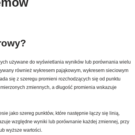
lemów
arowy?
nych używane do wyświetlania wyników lub porównania wielu
zywany również wykresem pająkowym, wykresem sieciowym
ada się z szeregu promieni rozchodzących się od punktu
z mierzonych zmiennych, a długość promienia wskazuje
e jako szereg punktów, które następnie łączy się linią,
azuje względne wyniki lub porównanie każdej zmiennej, przy
ub wyższe wartości.