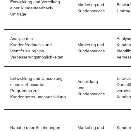
Entwicklung und Verteilung
Marketing und
Entwurf
einer Kundenfeedback-
Kundenservice
Umfrag
Umfrage
Analyse des
Analyse
Kundenfeedbacks und
Marketing und
Kunden
Identifizierung von
Kundenservice
Identifi
Verbesserungsmöglichkeiten
Verbess
Entwicklung und Umsetzung
Entwick
Ausbildung
eines verbesserten
Durchfü
und
Programms zur
verbes
Kundenservice
Kundenbetreuungsausbildung
Kunden
Rabatte oder Belohnungen
Marketing und
Kunden