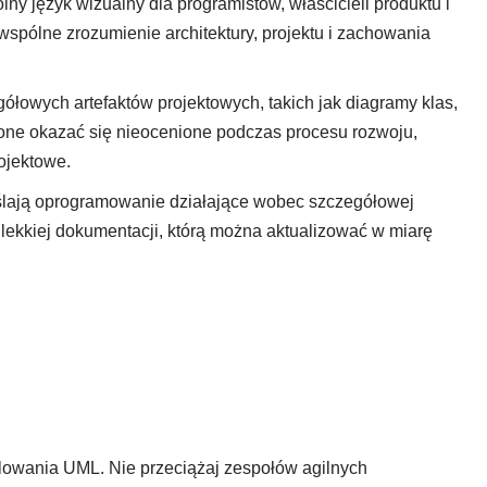
y język wizualny dla programistów, właścicieli produktu i
spólne zrozumienie architektury, projektu i zachowania
ółowych artefaktów projektowych, takich jak diagramy klas,
 one okazać się nieocenione podczas procesu rozwoju,
ojektowe.
ślają oprogramowanie działające wobec szczegółowej
lekkiej dokumentacji, którą można aktualizować w miarę
lowania UML. Nie przeciążaj zespołów agilnych