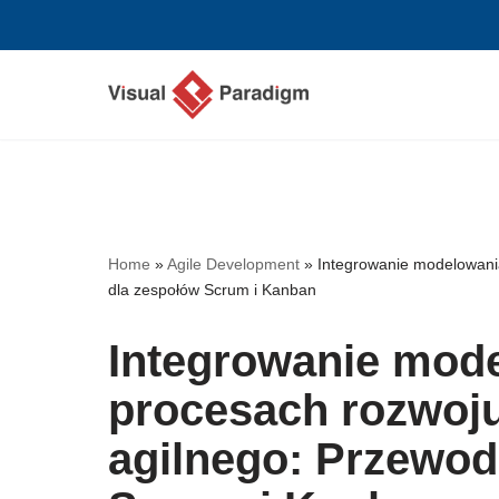
Przejdź
do
treści
Home
»
Agile Development
»
Integrowanie modelowani
dla zespołów Scrum i Kanban
Integrowanie mod
procesach rozwoj
agilnego: Przewod