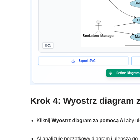
Krok 4: Wyostrz diagram 
Kliknij
Wyostrz diagram za pomocą AI
aby ul
AI analizuje początkowy diagram i ulepsza go,