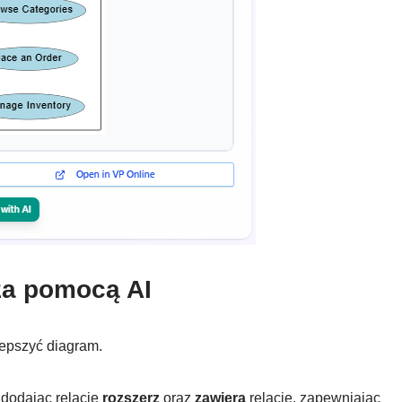
za pomocą AI
epszyć diagram.
 dodając relacje
rozszerz
oraz
zawiera
relacje, zapewniając