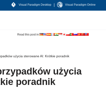
|
Visual Paradigm Desktop
Visual Paradigm Online
Read this post in:
padków użycia sterowane AI: Krótkie poradnik
przypadków użycia
kie poradnik