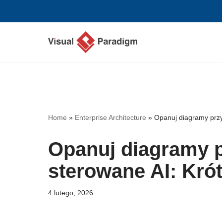
Przejdź
do
treści
Home
»
Enterprise Architecture
»
Opanuj diagramy przy
Opanuj diagramy 
sterowane AI: Krót
4 lutego, 2026