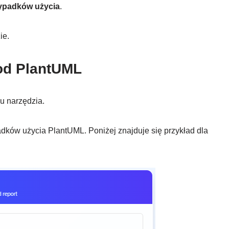
ypadków użycia
.
ie.
od PlantUML
su narzędzia.
dków użycia PlantUML. Poniżej znajduje się przykład dla