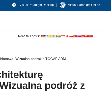
|
Visual Paradigm Desktop
Visual Paradigm Online
Read this post in:
siębiorstwa: Wizualna podróż z TOGAF ADM
chitekturę
 Wizualna podróż z