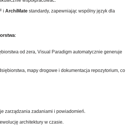
 skutecznie współpracować.
F
i
ArchiMate
standardy, zapewniając wspólny język dla
iorstwa
:
iębiorstwa od zera, Visual Paradigm automatycznie generuje
edsiębiorstwa, mapy drogowe i dokumentacja repozytorium, co
e zarządzania zadaniami i powiadomień.
wolucję architektury w czasie.