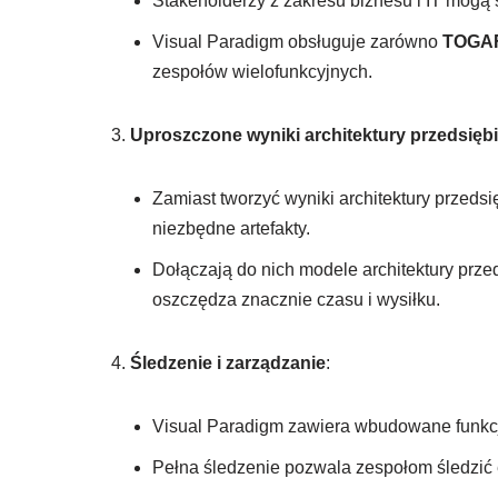
Stakeholderzy z zakresu biznesu i IT mogą
Visual Paradigm obsługuje zarówno
TOGA
zespołów wielofunkcyjnych.
Uproszczone wyniki architektury przedsięb
Zamiast tworzyć wyniki architektury przeds
niezbędne artefakty.
Dołączają do nich modele architektury prz
oszczędza znacznie czasu i wysiłku.
Śledzenie i zarządzanie
:
Visual Paradigm zawiera wbudowane funkcj
Pełna śledzenie pozwala zespołom śledzić e