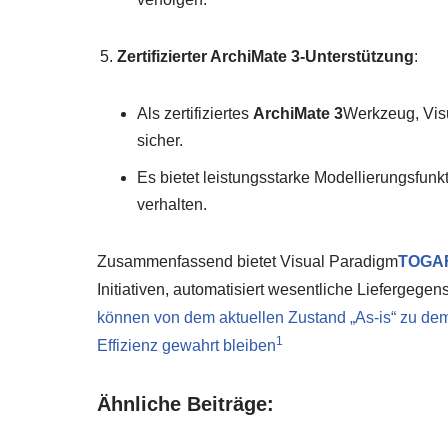
Zertifizierter ArchiMate 3-Unterstützung
:
Als zertifiziertes
ArchiMate 3
Werkzeug, Visu
sicher.
Es bietet leistungsstarke Modellierungsfun
verhalten.
Zusammenfassend bietet Visual Paradigm
TOGAF
Initiativen, automatisiert wesentliche Liefergege
können von dem aktuellen Zustand „As-is“ zu de
1
Effizienz gewahrt bleiben
Ähnliche Beiträge: