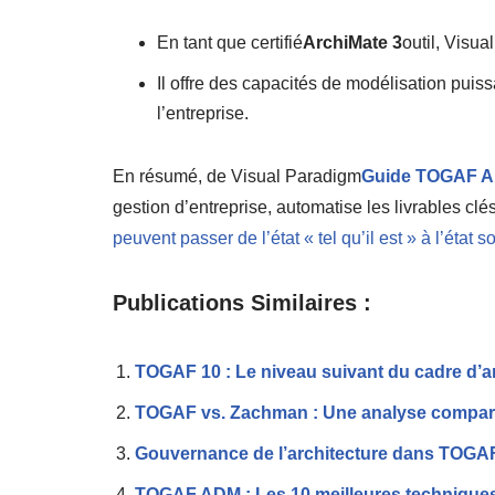
En tant que certifié
ArchiMate 3
outil, Visua
Il offre des capacités de modélisation puis
l’entreprise.
En résumé, de Visual Paradigm
Guide TOGAF A
gestion d’entreprise, automatise les livrables cl
peuvent passer de l’état « tel qu’il est » à l’état s
Publications Similaires :
TOGAF 10 : Le niveau suivant du cadre d’ar
TOGAF vs. Zachman : Une analyse compar
Gouvernance de l’architecture dans TOGAF :
TOGAF ADM : Les 10 meilleures techniques –