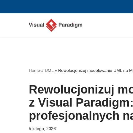
Przejdź
do
treści
Home
»
UML
»
Rewolucjonizuj modelowanie UML na Ma
Rewolucjonizuj m
z Visual Paradigm
profesjonalnych n
5 lutego, 2026