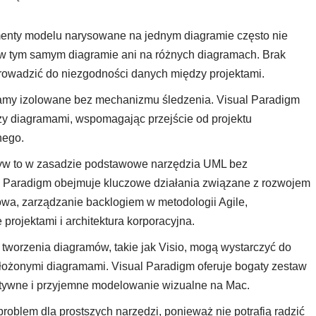
menty modelu narysowane na jednym diagramie często nie
w tym samym diagramie ani na różnych diagramach. Brak
owadzić do niezgodności danych między projektami.
gramy izolowane bez mechanizmu śledzenia. Visual Paradigm
zy diagramami, wspomagając przejście od projektu
nego.
atyw to w zasadzie podstawowe narzędzia UML bez
 Paradigm obejmuje kluczowe działania związane z rozwojem
wa, zarządzanie backlogiem w metodologii Agile,
projektami i architektura korporacyjna.
 tworzenia diagramów, takie jak Visio, mogą wystarczyć do
łożonymi diagramami. Visual Paradigm oferuje bogaty zestaw
ektywne i przyjemne modelowanie wizualne na Mac.
roblem dla prostszych narzędzi, ponieważ nie potrafią radzić