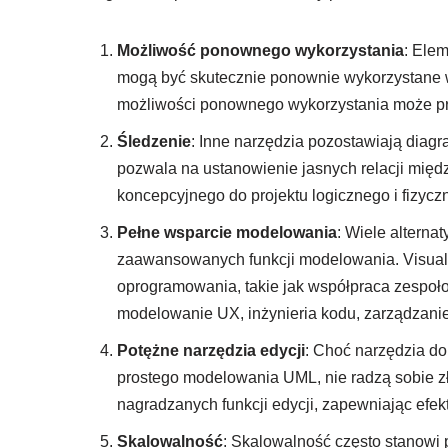
Możliwość ponownego wykorzystania
: Ele
mogą być skutecznie ponownie wykorzystane 
możliwości ponownego wykorzystania może pr
Śledzenie
: Inne narzędzia pozostawiają dia
pozwala na ustanowienie jasnych relacji międ
koncepcyjnego do projektu logicznego i fizycz
Pełne wsparcie modelowania
: Wiele altern
zaawansowanych funkcji modelowania. Visual
oprogramowania, takie jak współpraca zespoło
modelowanie UX, inżynieria kodu, zarządzanie 
Potężne narzędzia edycji
: Choć narzędzia do
prostego modelowania UML, nie radzą sobie z
nagradzanych funkcji edycji, zapewniając ef
Skalowalność
: Skalowalność często stanowi p