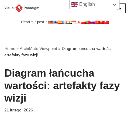
English
Przejdź
do
Read this post in:
treści
Home
»
ArchiMate Viewpoint
»
Diagram łańcucha wartości:
artefakty fazy wizji
Diagram łańcucha
wartości: artefakty fazy
wizji
21 lutego, 2026